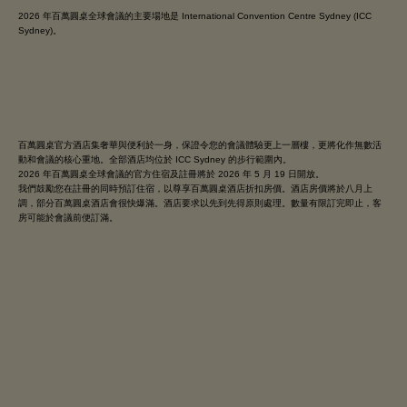
2026 年百萬圓桌全球會議的主要場地是 International Convention Centre Sydney (ICC
Sydney)。
百萬圓桌官方酒店集奢華與便利於一身，保證令您的會議體驗更上一層樓，更將化作無數活
動和會議的核心重地。全部酒店均位於 ICC Sydney 的步行範圍內。
2026 年百萬圓桌全球會議的官方住宿及註冊將於 2026 年 5 月 19 日開放。
我們鼓勵您在註冊的同時預訂住宿，以尊享百萬圓桌酒店折扣房價。酒店房價將於八月上
調，部分百萬圓桌酒店會很快爆滿。酒店要求以先到先得原則處理。數量有限訂完即止，客
房可能於會議前便訂滿。