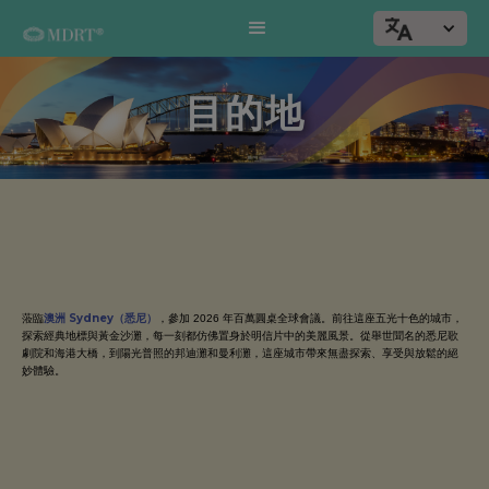
目的地
澳洲 Sydney（悉尼）
蒞臨
，參加 2026 年百萬圓桌全球會議。前往這座五光十色的城市，
探索經典地標與黃金沙灘，每一刻都仿佛置身於明信片中的美麗風景。從舉世聞名的悉尼歌
劇院和海港大橋，到陽光普照的邦迪灘和曼利灘，這座城市帶來無盡探索、享受與放鬆的絕
妙體驗。