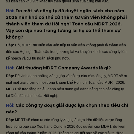
sự kiện cấp khu vực khác tùy theo quyết định của từng khu vực.
Hỏi:
Do một số công ty đã duyệt ngân sách cho năm
2026 nên khó có thể cử thêm tư vấn viên không phải
thành viên tham dự Hội nghị Toàn cầu MDRT 2026.
Vậy còn dịp nào trong tương lai họ có thể tham dự
không?
Đáp:
Có, MDRT dự kiến vẫn đón tiếp tư vấn viên không phải là thành viên
đến các Hội nghị Toàn cầu trong tương lai và khuyến khích các công ty lên
kế hoạch và dự trù ngân sách phù hợp.
Hỏi:
Giải thưởng MDRT Company Awards là gì?
Đáp:
Để vinh danh những đóng góp và hỗ trợ của các công ty, MDRT sẽ ra
mắt một giải thưởng mới trong khuôn khổ Hội nghị Toàn cầu MDRT 2026.
MDRT sẽ trao tặng nhiều danh hiệu danh giá dành riêng cho các công ty
tại Diễn đàn chính của Hội nghị.
Hỏi:
Các công ty đoạt giải được lựa chọn theo tiêu chí
nào?
Đáp:
MDRT sẽ chọn ra các công ty đoạt giải dựa trên dữ liệu được tổng
hợp trong báo cáo Xếp hạng Công ty 2026 độc quyền của MDRT, dự kiến
công bố vào tháng 7 năm 2026. Thông tin chi tiết hơn về các giải thưởng