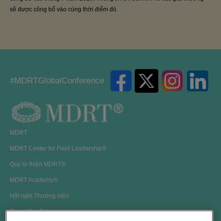
sẽ được công bố vào cùng thời điểm đó.
#MDRTGlobalConference
MDRT
MDRT Center for Field Leadership®
Quỹ từ thiện MDRT®
MDRT Academy®
Hội nghị Thường niên
Top of The Table