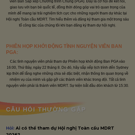
viên Ban Sắp xếp Chương trình Chung (PGA). Đây là cơ hội để kết nối,
giao lưu với bạn bè quốc tế, đồng thời đóng góp vai trò quan trọng của
mình để mang lại trải nghiệm tích cực cho những người tham dự khác tại
Hội nghị Toàn cầu MDRT. Tìm hiểu thêm và đăng ký tham gia một trong sáu
tổ công tác của chúng tôi khi bạn đăng ký tham dự hội nghị.
PHIÊN HỌP KHỞI ĐỘNG TÌNH NGUYỆN VIÊN BAN
PGA:
Các tình nguyện viên phải tham dự Phiên họp khởi động Ban PGA vào
16:00, Thứ Bảy, ngày 22 tháng 8. Do đó, hãy sắp xếp lịch trình đến Sydney
kịp thời để lắng nghe những chia sẻ đặc biệt, nhận thông tin quan trọng về
nhiệm vụ của mình và gặp gỡ các thành viên khác trong đội. Tất cả tình
nguyện viên phải là thành viên MDRT. Sự kiện bắt đầu đón khách từ 15:30.
CÂU HỎI THƯỜNG GẶP
Hỏi:
Ai có thể tham dự Hội nghị Toàn cầu MDRT
2026?