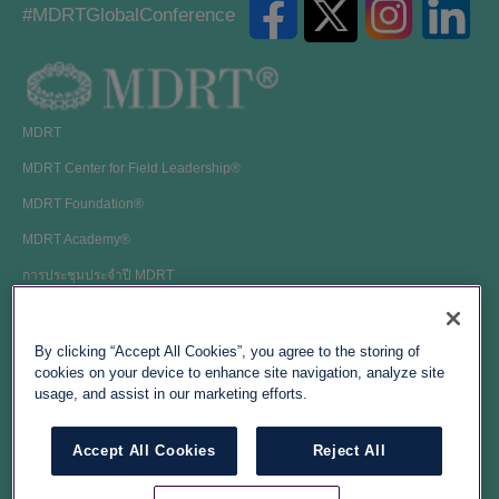
#MDRTGlobalConference
MDRT
MDRT Center for Field Leadership®
MDRT Foundation®
MDRT Academy®
การประชุมประจำปี MDRT
Top of The Table
MDRT EDGE
By clicking “Accept All Cookies”, you agree to the storing of
cookies on your device to enhance site navigation, analyze site
ลงทะเบียน
usage, and assist in our marketing efforts.
การเป็นสมาชิก
Accept All Cookies
Reject All
ลิขสิทธิ์ © 2025 Million Dollar Round Table สงวนลิขสิทธิ์