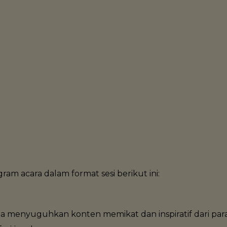
*Jadwal dapat berubah.
m acara dalam format sesi berikut ini:
menyuguhkan konten memikat dan inspiratif dari para p