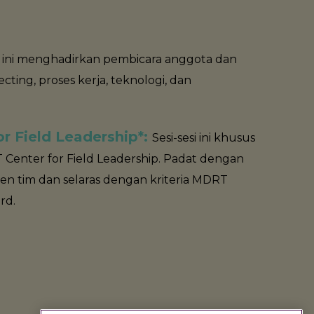
esi ini menghadirkan pembicara anggota dan
cting, proses kerja, teknologi, dan
r Field Leadership*:
Sesi-sesi ini khusus
Center for Field Leadership. Padat dengan
en tim dan selaras dengan kriteria MDRT
rd.