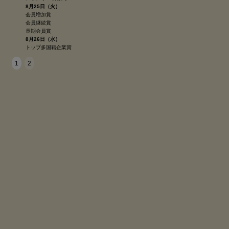
8月25日（火）
会員増加賞
会員継続賞
長期会員賞
8月26日（水）
トップ多国籍企業賞
1
2
8月22日（土）
11 a.m. - 6 p.m.
レジストレーション
ConneXion Zone
PGAボランティア・キックオフ
8月23日（日）
9 a.m. - 6:30 p.m.
レジストレーション
ConneXion Zone
コート・オブ・ザ・テーブル/トップ・オブ・ザ・テーブル会員レセプ
ション
会員限定フォーラム
メイン・プラットフォーム