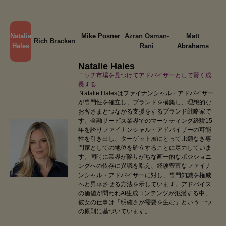
Natalie
Mike Posner
Azran Osman-
Matt
Rich Bracken
Hales
Rani
Abrahams
Natalie Hales
ニッチ市場を見つけてアドバイザーとして賢く成
長する
Ｎatalie Halesはファイナンシャル・アドバイザー
が専門性を確立し、ブランドを構築し、理想的な
お客さまとつながる支援をするブランド戦略家で
す。金融サービス業界でのマーケティング経験15
年を誇りファイナンシャル・アドバイザーの可能
性を引き出し、ターゲット層にとって比類なき専
門家としての地位を確立することに尽力していま
す。同時に業界が陥りがちな画一的なポジショニ
ングへの依存に異議を唱え、経験豊富なファイナ
ンシャル・アドバイザーに対し、専門知識を権威
へと昇華させる方法を示しています。アドバイス
の価値が問われAI生成コンテンツが氾濫する中、
彼女の仕事は「明確さが需要を生む」という一つ
の原則に基づいています。