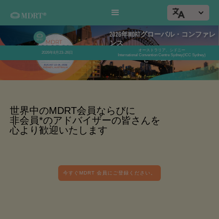
2026年MDRTグローバル・コンファレ
ンス
オーストラリア、シドニー
016
2026年8月23–26日
あ
International Convention Centre Sydney(ICC Sydney)
日
と
世界中のMDRT会員ならびに
非会員*のアドバイザーの皆さんを
心より歓迎いたします
今すぐMDRT 会員にご登録ください。